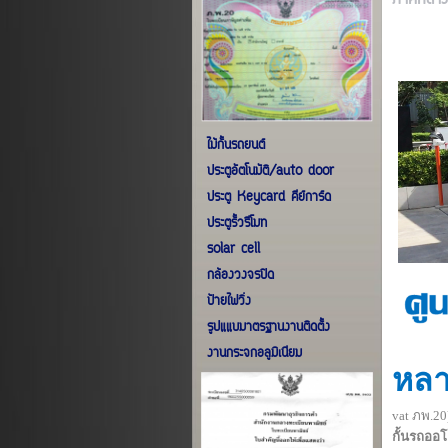
ภาคกลาง
ไม้กั้นรถยนต์
ประตูอัตโนมัติ/auto door
ประตู Keycard คีย์การ์ด
ประตูรั้วรีโมท
solar cell
กล้องวงจรปิด
ป้ายไฟวิ่ง
รูปแแบมาตรฐานงานติดตั้ง
งานกระจกอลูมิเนียม
หลา
vat ภพ.2
กั้นรถออโ